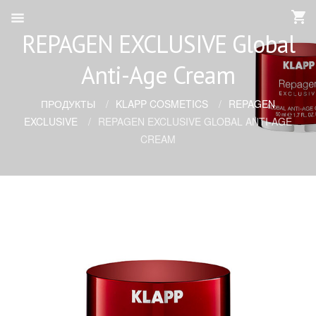
REPAGEN EXCLUSIVE Global
Anti-Age Cream
ПРОДУКТЫ
KLAPP COSMETICS
REPAGEN
EXCLUSIVE
REPAGEN EXCLUSIVE GLOBAL ANTI-AGE
CREAM